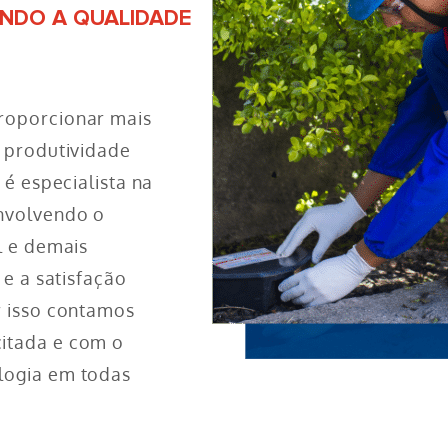
ANDO A QUALIDADE
roporcionar mais
s produtividade
 é especialista na
envolvendo o
l e demais
 e a satisfação
r isso contamos
itada e com o
logia em todas